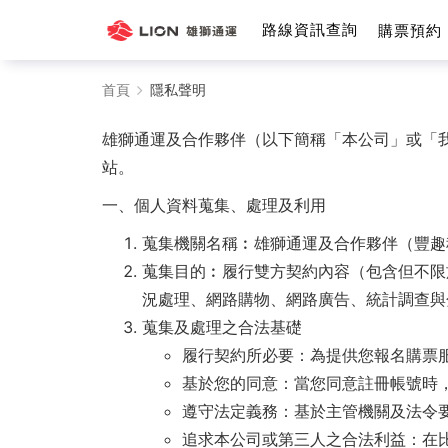
路線資訊查詢
購票預約
隱
首頁
隱私聲明
私
雄獅通運及合作夥伴（以下簡稱「本公司」或「
聲
站。
明
一、個人資料蒐集、處理及利用
-
蒐集機關名稱︰雄獅通運及合作夥伴（豐趣
蒐集目的︰履行雙方契約內容（包含但不限
雄
況處理、網路購物、網路廣告、統計調查與
獅
蒐集及處理之合法基礎
履行契約所必要：為提供您報名購票
通
基於您的同意：當您同意註冊帳號時
運
遵守法定義務：基於主管機關及法令
追求本公司或第三人之合法利益：在