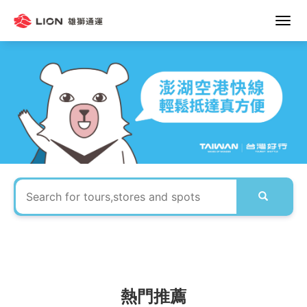
雄
獅
通
運
熱門推薦