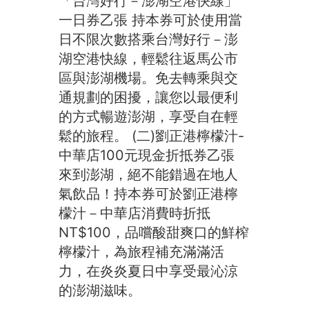
「台灣好行－澎湖空港快線」
一日券乙張 持本券可於使用當
日不限次數搭乘台灣好行－澎
湖空港快線，輕鬆往返馬公市
區與澎湖機場。免去轉乘與交
通規劃的困擾，讓您以最便利
的方式暢遊澎湖，享受自在輕
鬆的旅程。 (二)劉正港檸檬汁-
中華店100元現金折抵券乙張
來到澎湖，絕不能錯過在地人
氣飲品！持本券可於劉正港檸
檬汁－中華店消費時折抵
NT$100，品嚐酸甜爽口的鮮榨
檸檬汁，為旅程補充滿滿活
力，在炎炎夏日中享受最沁涼
的澎湖滋味。