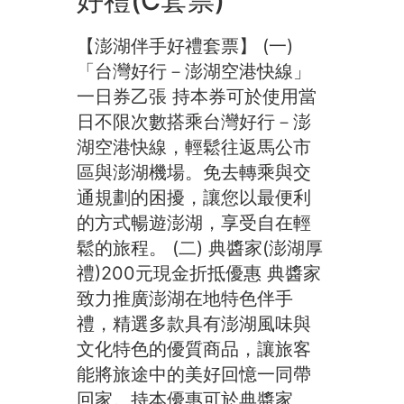
好禮(C套票)
【澎湖伴手好禮套票】 (一)
「台灣好行－澎湖空港快線」
一日券乙張 持本券可於使用當
日不限次數搭乘台灣好行－澎
湖空港快線，輕鬆往返馬公市
區與澎湖機場。免去轉乘與交
通規劃的困擾，讓您以最便利
的方式暢遊澎湖，享受自在輕
鬆的旅程。 (二) 典醬家(澎湖厚
禮)200元現金折抵優惠 典醬家
致力推廣澎湖在地特色伴手
禮，精選多款具有澎湖風味與
文化特色的優質商品，讓旅客
能將旅途中的美好回憶一同帶
回家。持本優惠可於典醬家