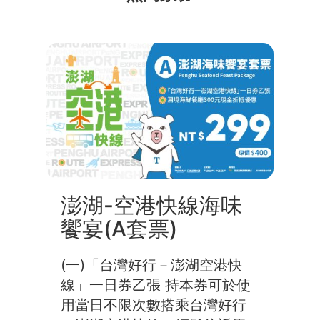
澎湖-空港快線海味
饗宴(A套票)
(一)「台灣好行－澎湖空港快
線」一日券乙張 持本券可於使
用當日不限次數搭乘台灣好行