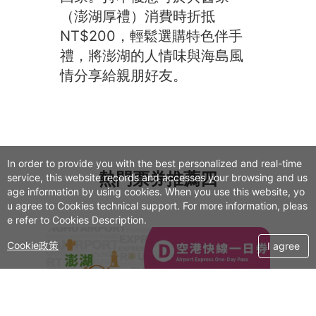
（澎湖厚禮）消費時折抵
NT$200，輕鬆選購特色伴手
禮，將澎湖的人情味與海島風
情分享給親朋好友。
In order to provide you with the best personalized and real-time
熱門票券推薦四
service, this website records and accesses your browsing and us
age information by using cookies. When you use this website, yo
u agree to Cookies technical support. For more information, pleas
e refer to Cookies Description.
Cookie政策
I agree