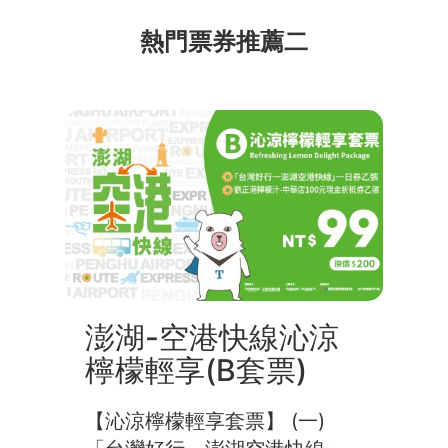
熱門票券推薦二
澎湖-空港快線沁涼
檸檬輕享(B套票)
【沁涼檸檬輕享套票】 (一)